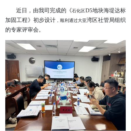
近日
，
由我司完成的
《
D5
地块海堤达标
石化区
加固工程
》
初步设计
湾区社管局组织
，顺利通过大亚
的专家评审会。