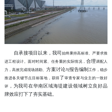
自承接项目以来，
我司
始终秉持高标准、严要求推
合理
进工程设计。面对时间紧、任务重的实际情况，
调配人
方案讨论
报告编制
力，高效完成现场踏勘、
与
工作，稳步
了
推进各关键节点目标落地，获得
审查专家与业主的一致好
，
为我司在华南区域海堤建设领域树立良好品
评
牌效应打下了夯实基础。