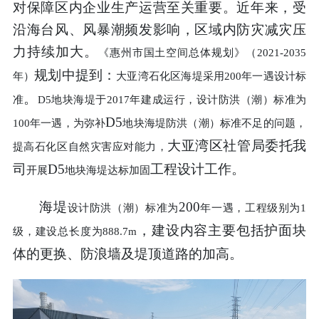
对保障区内企业生产运营至关重要。近年来，受
沿海台风、风暴潮频发影响，区域内防灾减灾压
力持续加大。
《惠州市国土空间总体规划》（
2021-2035
规划中提到：
年）
大亚湾石化区海堤采用
200
年一遇设计标
。
准
D5
地块海堤于
2017
年建成运行，设计防洪（潮）标准为
D5
100
年一遇，
为弥补
地块海堤防洪（潮）标准不足的问题，
大亚湾区社管局委托我
提高石化区自然灾害应对能力，
司
D5
工程设计工作
。
开展
地块海堤达标加固
海堤
200
设计防洪（潮）标准为
年一遇，工程级别为
1
，
建设内容主要包括护面块
级，建设总长度为
888.7m
体的更换、防浪墙及堤顶道路的加高。