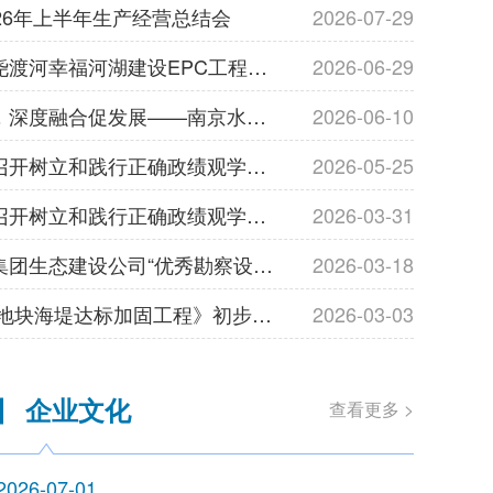
26年上半年生产经营总结会
2026-07-29
公司开展安徽省尧渡河幸福河湖建设EPC工程总承包项目安全生产检查工作
2026-06-29
精准对接谋新局，深度融合促发展——南京水科院瑞迪科技集团设计公司柯敏勇总经理率队赴广东开展专项调研
2026-06-10
设计公司党支部召开树立和践行正确政绩观学习教育专题学习会
2026-05-25
设计公司党支部召开树立和践行正确政绩观学习教育部署会
2026-03-31
我公司荣获雄安集团生态建设公司“优秀勘察设计单位”称号
2026-03-18
我司《石化区D5地块海堤达标加固工程》初步设计顺利通过专家组审查
2026-03-03
年上半年生产经营总结会
发布时间：2026-07-2
企业文化
查看更多 >
2026-07-01