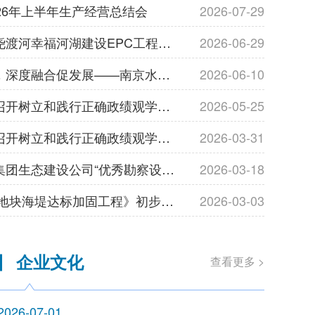
26年上半年生产经营总结会
2026-07-29
公司开展安徽省尧渡河幸福河湖建设EPC工程总承包项目安全生产检查工作
2026-06-29
精准对接谋新局，深度融合促发展——南京水科院瑞迪科技集团设计公司柯敏勇总经理率队赴广东开展专项调研
2026-06-10
设计公司党支部召开树立和践行正确政绩观学习教育专题学习会
2026-05-25
设计公司党支部召开树立和践行正确政绩观学习教育部署会
2026-03-31
我公司荣获雄安集团生态建设公司“优秀勘察设计单位”称号
2026-03-18
我司《石化区D5地块海堤达标加固工程》初步设计顺利通过专家组审查
2026-03-03
年上半年生产经营总结会
发布时间：2026-07-2
企业文化
查看更多 >
2026-07-01