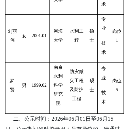
术
专
业
河海
水利工
硕
刘丽
岗位
2001.01
女
伟
大学
程
士
1
技
术
南京
专
防灾减
水利
业
灾工程
硕
罗
岗位
1999.02
科学
男
及防护
贤
士
5
技
研究
工程
术
院
二、公示时间：
2026
年
06
月
01
日至
06
月
15