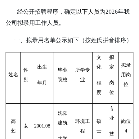
经公开招聘程序，确定
以下人员
为
2026
年我
公司拟录用工作人员。
一、拟录用名单公示如下（按姓氏拼音排序）
文
拟
拟录
出生
化
定
性
毕业
所学专
姓
名
用岗
别
院校
业
年月
程
岗
位
度
位
专
沈阳
业
高
环境工
硕
岗位
建筑
女
2001.08
艺
程
士
4
技
大学